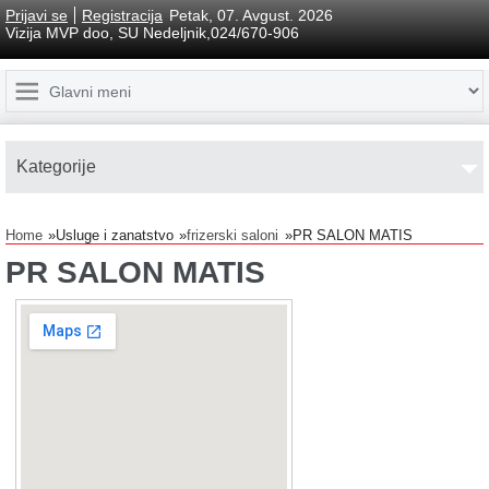
Prijavi se
Registracija
Petak, 07. Avgust. 2026
Vizija MVP doo, SU Nedeljnik,024/670-906
Kаtegorije
Home
Usluge i zanatstvo
frizerski saloni
PR SALON MATIS
PR SALON MATIS