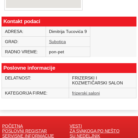
Kontakt podaci
ADRESA:
Dimitrija Tucovića 9
GRAD:
Subotica
RADNO VREME:
pon-pet
Poslovne informacije
DELATNOST:
FRIZERSKI I
KOZMETIČARSKI SALON
KATEGORIJA FIRME:
frizerski saloni
POČETNA
VESTI
POSLOVNI REGISTAR
ZA SVAKOGA PO NEŠTO
SERVISNE INFORMACIJE
SU NEDELJNIK