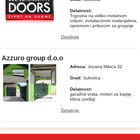
Delatnost:
Trgovina na veliko metalnom
robom, instalacionim materijalima,
opremom i priborom za grejanje
Detaljnije
Azzuro group d.o.o
Adresa:
Jovana Mikića 32
Grad:
Subotica
Delatnost:
garažna vrata, motori za kapije ,
klima uređaji
Detaljnije