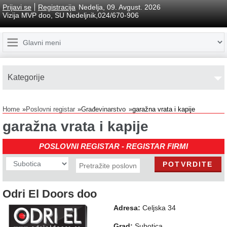
Prijavi se
Registracija
Nedelja, 09. Avgust. 2026
Vizija MVP doo, SU Nedeljnik,024/670-906
Kаtegorije
Home
Poslovni registar
Građevinarstvo
garažna vrata i kapije
garažna vrata i kapije
POSLOVNI REGISTAR - REGISTAR FIRMI
Odri El Doors doo
Adresa:
Celjska 34
Grad:
Subotica