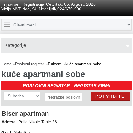
Prijavi se
Registracija
Četvrtak, 06. Avgust. 2026
Vizija MVP doo, SU Nedeljnik,024/670-906
Kаtegorije
Home
Poslovni registar
Turizam
kuće apartmani sobe
kuće apartmani sobe
POSLOVNI REGISTAR - REGISTAR FIRMI
Biser apartman
Adresa:
Palic,Nikole Tesle 28
Grad:
Subotica