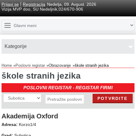
Prijavi se
Registracija
Nedelja, 09. Avgust. 2026
Vizija MVP doo, SU Nedeljnik,024/670-906
Kаtegorije
Home
Poslovni registar
Obrazovanje
škole stranih jezika
škole stranih jezika
POSLOVNI REGISTAR - REGISTAR FIRMI
Akademija Oxford
Adresa:
Korzo1/4
Grad:
Subotica