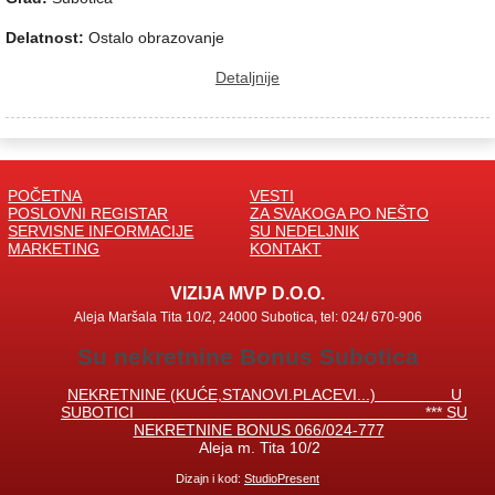
Delatnost:
Ostalo obrazovanje
Detaljnije
POČETNA
VESTI
POSLOVNI REGISTAR
ZA SVAKOGA PO NEŠTO
SERVISNE INFORMACIJE
SU NEDELJNIK
MARKETING
KONTAKT
VIZIJA MVP D.O.O.
Aleja Maršala Tita 10/2, 24000 Subotica, tel: 024/ 670-906
Su nekretnine Bonus Subotica
NEKRETNINE (KUĆE,STANOVI.PLACEVI...) U
SUBOTICI *** SU
NEKRETNINE BONUS 066/024-777
Aleja m. Tita 10/2
Dizajn i kod:
StudioPresent