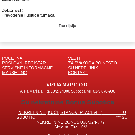
Delatnost:
Prevođenje i usluge tumača
Detaljnije
POČETNA
VESTI
POSLOVNI REGISTAR
ZA SVAKOGA PO NEŠTO
SERVISNE INFORMACIJE
SU NEDELJNIK
MARKETING
KONTAKT
VIZIJA MVP D.O.O.
Aleja Maršala Tita 10/2, 24000 Subotica, tel: 024/ 670-906
Su nekretnine Bonus Subotica
NEKRETNINE (KUĆE,STANOVI.PLACEVI...) U
SUBOTICI *** SU
NEKRETNINE BONUS 066/024-777
Aleja m. Tita 10/2