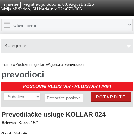
Prijavi se
Registracija
Subota, 08. Avgust. 2026
Vizija MVP doo, SU Nedeljnik,024/670-906
Kаtegorije
Home
Poslovni registar
Agencije
prevodioci
prevodioci
POSLOVNI REGISTAR - REGISTAR FIRMI
Prevodilačke usluge KOLLAR 024
Adresa:
Korzo 15/1
Grad:
Subotica