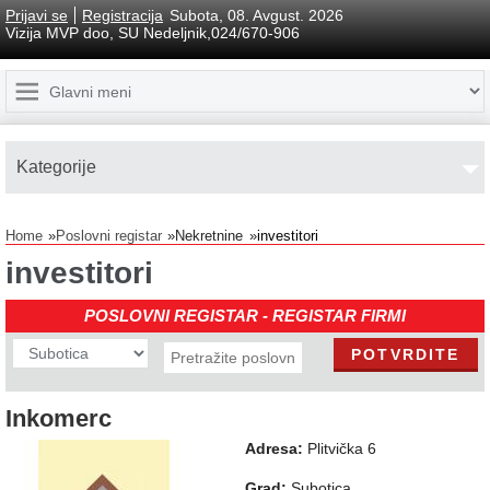
Prijavi se
Registracija
Subota, 08. Avgust. 2026
Vizija MVP doo, SU Nedeljnik,024/670-906
Kаtegorije
Home
Poslovni registar
Nekretnine
investitori
investitori
POSLOVNI REGISTAR - REGISTAR FIRMI
Inkomerc
Adresa:
Plitvička 6
Grad:
Subotica