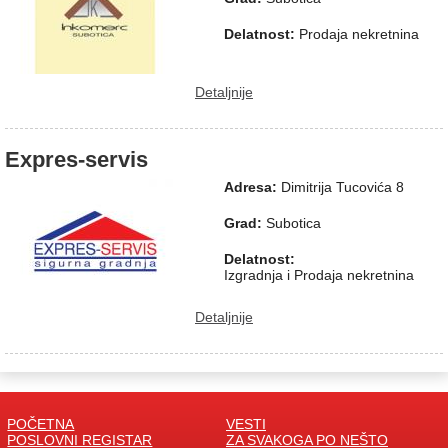
Delatnost:
Prodaja nekretnina
Detaljnije
Expres-servis
Adresa:
Dimitrija Tucovića 8
Grad:
Subotica
Delatnost:
Izgradnja i Prodaja nekretnina
Detaljnije
POČETNA
VESTI
POSLOVNI REGISTAR
ZA SVAKOGA PO NEŠTO