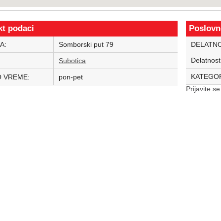
kt podaci
Poslovn
A:
Somborski put 79
DELATN
Delatnost
:
Subotica
KATEGOR
 VREME:
pon-pet
Prijavite se