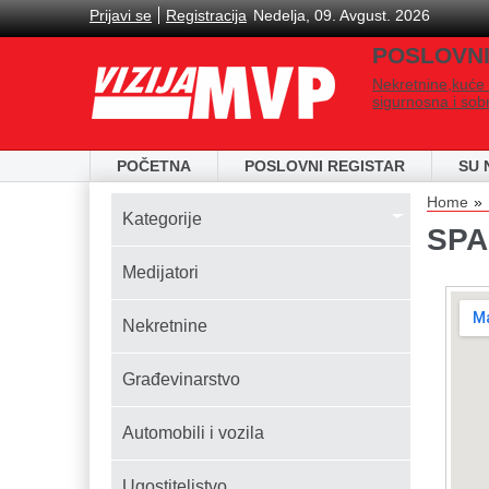
Skip to main content
Prijavi se
Registracija
Nedelja, 09. Avgust. 2026
POSLOVNI
Nekretnine,kuće 
sigurnosna i sob
POČETNA
POSLOVNI REGISTAR
SU 
You
Home
Kаtegorije
SPA
Medijatori
Nekretnine
Građevinarstvo
Automobili i vozila
Ugostiteljstvo