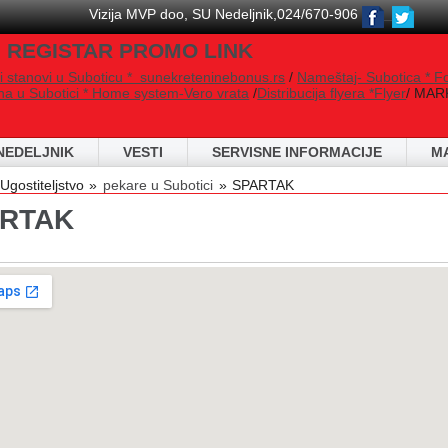
Vizija MVP doo, SU Nedeljnik,024/670-906
 REGISTAR PROMO LINK
i stanovi u Suboticu * sunekreteninebonus.rs
/
Nameštaj- Subotica * F
na u Subotici * Home system-Vero vrata
/
Distribucija flyera *Flyer
/ MARK
NEDELJNIK
VESTI
SERVISNE INFORMACIJE
M
 are here
Ugostiteljstvo
pekare u Subotici
SPARTAK
RTAK