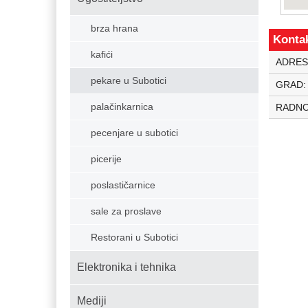
brza hrana
Konta
kafići
ADRES
pekare u Subotici
GRAD
palačinkarnica
RADNO
pecenjare u subotici
picerije
poslastičarnice
sale za proslave
Restorani u Subotici
Elektronika i tehnika
Mediji