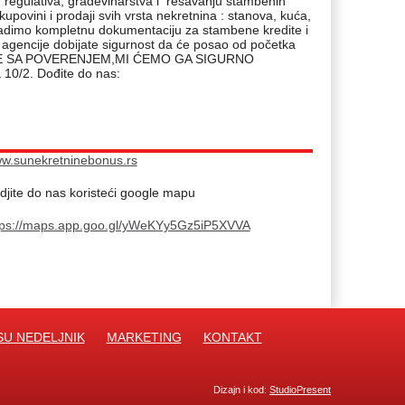
 regulativa, građevinarstva i rešavanju stambenih
ovini i prodaji svih vrsta nekretnina : stanova, kuća,
e radimo kompletnu dokumentaciju za stambene kredite i
gencije dobijate sigurnost da će posao od početka
 NAM SE SA POVERENJEM,MI ĆEMO GA SIGURNO
 10/2. Dođite do nas:
w.sunekretninebonus.rs
djite do nas koristeći google mapu
tps://maps.app.goo.gl/yWeKYy5Gz5iP5XVVA
SU NEDELJNIK
MARKETING
KONTAKT
Dizajn i kod:
StudioPresent