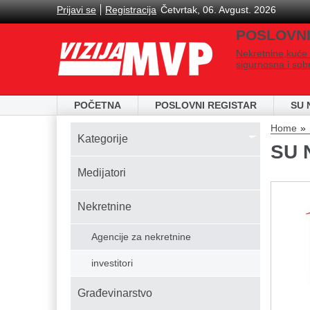
Skip to main content
Prijavi se
Registracija
Četvrtak, 06. Avgust. 2026
POSLOVNI
Nekretnine,kuće 
sigurnosna i sob
POČETNA
POSLOVNI REGISTAR
SU 
You
Home
Kаtegorije
SU 
Medijatori
Nekretnine
Agencije za nekretnine
investitori
Građevinarstvo