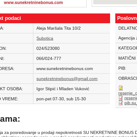
kt podaci
Poslovn
A:
Aleja Maršala Tita 10/2
DELATN
Agencija 
:
Subotica
KATEGOR
ON:
024/523080
MATIČNI
NI:
066/024-777
PIB:
DRESA:
www.sunekretninebonus.com
OBRASC
:
sunekretninebonus@gmail.com
KT OSOBA:
Igor Stipić i Mladen Vuković
resenje_o
resen
 VREME:
pon-pet 07-30, sub 15-30
pib.su
nama:
ja za posredovanje u prodaji nepokretnosti SU NEKRETNINE BONUS DO