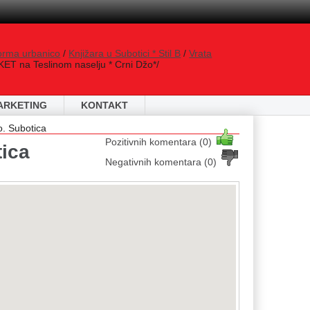
orma urbanico
/
Knjižara u Subotici * Stil B
/
Vrata
ET na Teslinom naselju * Crni Džo*/
ARKETING
KONTAKT
 Subotica
Pozitivnih komentara (0)
ica
Negativnih komentara (0)