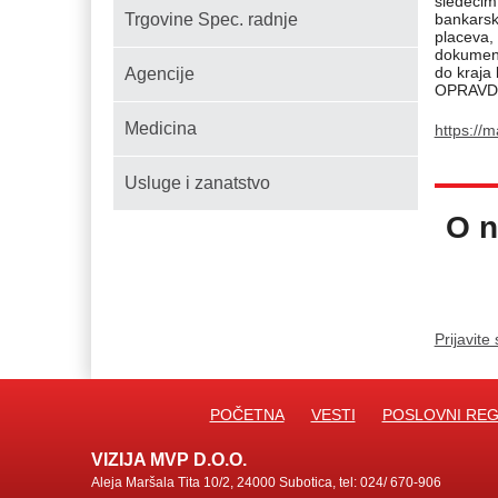
sledećim
bankarsk
Trgovine Spec. radnje
placeva,
dokument
do kraja
Agencije
OPRAVDAT
Medicina
https:/
Usluge i zanatstvo
O n
Prijavite
POČETNA
VESTI
POSLOVNI REG
VIZIJA MVP D.O.O.
Aleja Maršala Tita 10/2, 24000 Subotica, tel: 024/ 670-906