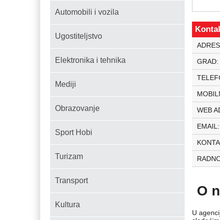
Automobili i vozila
Konta
Ugostiteljstvo
ADRES
Elektronika i tehnika
GRAD
TELEF
Mediji
MOBIL
Obrazovanje
WEB A
EMAIL
Sport Hobi
KONTA
Turizam
RADNO
Transport
O 
Kultura
U agenci