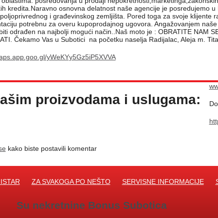
 oblastima: posredovanja u prodaji nepokretnosti,marketinga,zakonskih
ih kredita.Naravno osnovna delatnost naše agencije je posredujemo u kup
 poljoprivrednog i građevinskog zemljišta. Pored toga za svoje klijent
aciju potrebnu za overu kupoprodajnog ugovora. Angažovanjem naše a
 biti odrađen na najbolji mogući način..Naš moto je : OBRATITE
I. Čekamo Vas u Subotici na početku naselja Radijalac, Aleja m. Tita
/maps.app.goo.gl/yWeKYy5Gz5iP5XVVA
ww
ašim proizvodama i uslugama:
Do
ht
 se
kako biste postavili komentar
ISTAR
ZA SVAKOGA PO NEŠTO
SERVISNE INFORMACIJE
Su nekretnine Bonus Subotica