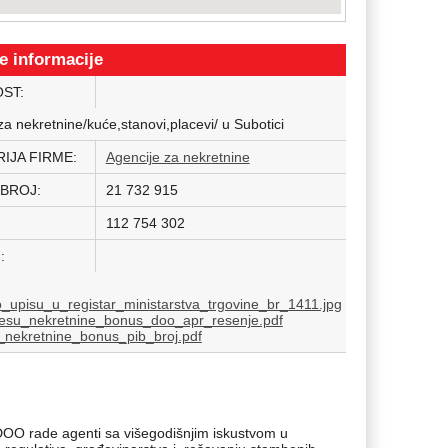
e informacije
OST:
za nekretnine/kuće,stanovi,placevi/ u Subotici
IJA FIRME:
Agencije za nekretnine
 BROJ:
21 732 915
112 754 302
I:
_upisu_u_registar_ministarstva_trgovine_br_1411.jpg
jesu_nekretnine_bonus_doo_apr_resenje.pdf
_nekretnine_bonus_pib_broj.pdf
O rade agenti sa višegodišnjim iskustvom u