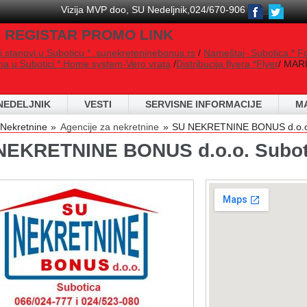
Vizija MVP doo, SU Nedeljnik,024/670-906
 REGISTAR PROMO LINK
i stanovi u Suboticu * sunekreteninebonus.rs
/
Nameštaj- Subotica * F
na u Subotici * Home system-Vero vrata
/
Distribucija flyera *Flyer
/ MARK
NEDELJNIK
VESTI
SERVISNE INFORMACIJE
M
 are here
Nekretnine
Agencije za nekretnine
SU NEKRETNINE BONUS d.o.o.
NEKRETNINE BONUS d.o.o. Subot