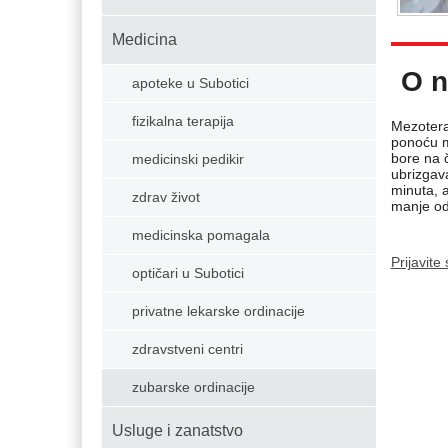
Medicina
O n
apoteke u Subotici
fizikalna terapija
Mezoterap
ponoću ma
bore na č
medicinski pedikir
ubrizgava
minuta, a
zdrav život
manje od
medicinska pomagala
Prijavite
optičari u Subotici
privatne lekarske ordinacije
zdravstveni centri
zubarske ordinacije
Usluge i zanatstvo