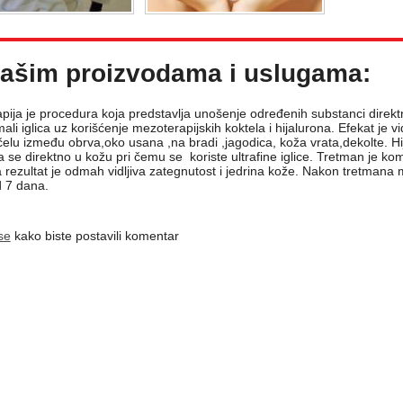
ašim proizvodama i uslugama:
ija je procedura koja predstavlja unošenje određenih substanci direktno
li iglica uz korišćenje mezoterapijskih koktela i hijalurona. Efekat je 
elu između obrva,oko usana ,na bradi ,jagodica, koža vrata,dekolte. Hij
 se direktno u kožu pri čemu se koriste ultrafine iglice. Tretman je k
 rezultat je odmah vidljiva zategnutost i jedrina kože. Nakon tretmana mo
 7 dana.
 se
kako biste postavili komentar