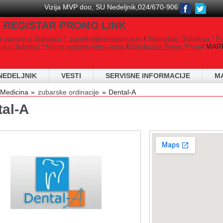
Vizija MVP doo, SU Nedeljnik,024/670-906
 REGISTAR PROMO LINK
i stanovi u Suboticu * sunekreteninebonus.rs
/
Nameštaj- Subotica * F
na u Subotici * Home system-Vero vrata
/
Distribucija flyera *Flyer
/ MARK
NEDELJNIK
VESTI
SERVISNE INFORMACIJE
M
 are here
Medicina
zubarske ordinacije
Dental-A
tal-A