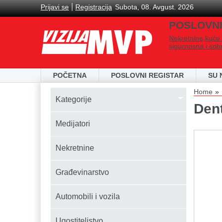
Skip to main content
Prijavi se
Registracija
Subota, 08. Avgust. 2026
POSLOVNI
Nekretnine,kuće 
sigurnosna i sob
POČETNA
POSLOVNI REGISTAR
SU 
You
Home
Kаtegorije
Den
Medijatori
Nekretnine
Građevinarstvo
Automobili i vozila
Ugostiteljstvo