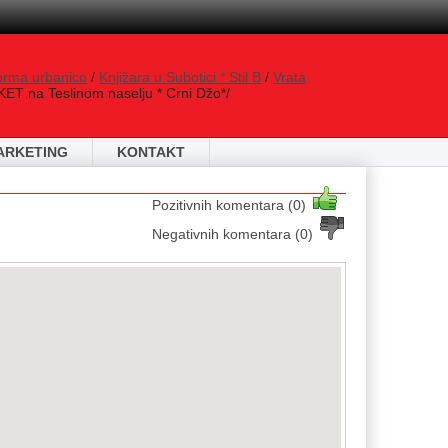
orma urbanico
/
Knjižara u Subotici * Stil B
/
Vrata
ET na Teslinom naselju * Crni Džo*/
ARKETING
KONTAKT
Pozitivnih komentara (0)
Negativnih komentara (0)