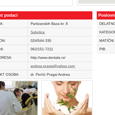
kt podaci
Poslovn
A:
Partizanskih Baza br. 8
DELATN
:
Subotica
KATEGOR
ON:
024/544-335
MATIČNI
NI:
062/151-7211
PIB:
DRESA:
http://www.dentala.rs/
:
andrea.pragai@yahoo.com
KT OSOBA:
dr. Perčić Pragai Andrea