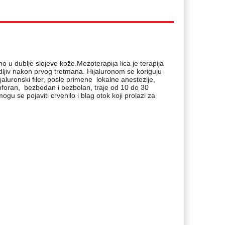
 u dublje slojeve kože.Mezoterapija lica je terapija
vidljiv nakon prvog tretmana. Hijaluronom se koriguju
aluronski filer, posle primene lokalne anestezije,
omforan, bezbedan i bezbolan, traje od 10 do 30
gu se pojaviti crvenilo i blag otok koji prolazi za