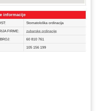
e informacije
OST:
Stomatološka ordinacija
IJA FIRME:
zubarske ordinacije
 BROJ:
60 810 761
105 156 199