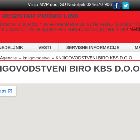
Vizija MVP doo, SU Nedeljnik,024/670-906
 REGISTAR PROMO LINK
i stanovi u Suboticu * sunekreteninebonus.rs
/
Nameštaj- Subotica * F
na u Subotici * Home system-Vero vrata
/
Distribucija flyera *Flyer
/ MARK
NEDELJNIK
VESTI
SERVISNE INFORMACIJE
M
 are here
Agencije
knjigovodstvo
KNJIGOVODSTVENI BIRO KBS D.O.O
IGOVODSTVENI BIRO KBS D.O.O