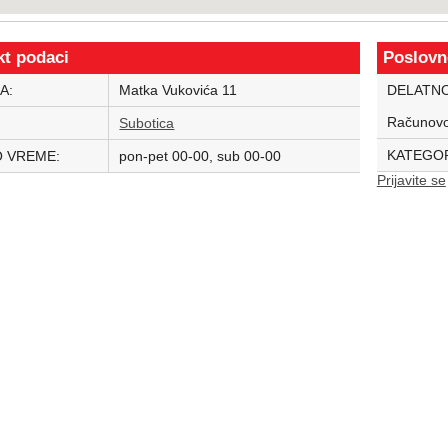
kt podaci
Poslovn
A:
Matka Vukovića 11
DELATN
Računovo
:
Subotica
KATEGOR
 VREME:
pon-pet 00-00, sub 00-00
Prijavite se