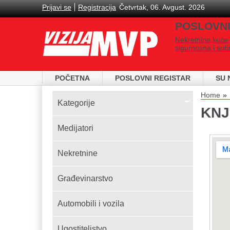
Skip to main content
Prijavi se
Registracija
Četvrtak, 06. Avgust. 2026
POSLOVNI
Nekretnine,kuće 
sigurnosna i sob
POČETNA
POSLOVNI REGISTAR
SU 
You
Home
Kаtegorije
KNJ
Medijatori
Nekretnine
Građevinarstvo
Automobili i vozila
Ugostiteljstvo