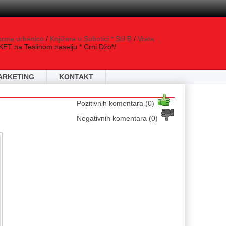
orma urbanico
/
Knjižara u Subotici * Stil B
/
Vrata
ET na Teslinom naselju * Crni Džo*/
ARKETING
KONTAKT
Pozitivnih komentara (0)
Negativnih komentara (0)