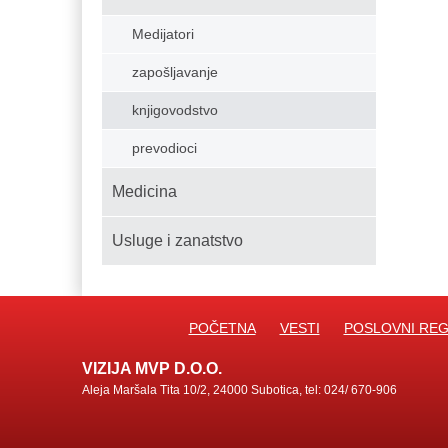
Medijatori
zapošljavanje
knjigovodstvo
prevodioci
Medicina
Usluge i zanatstvo
POČETNA
VESTI
POSLOVNI REG
VIZIJA MVP D.O.O.
Aleja Maršala Tita 10/2, 24000 Subotica, tel: 024/ 670-906