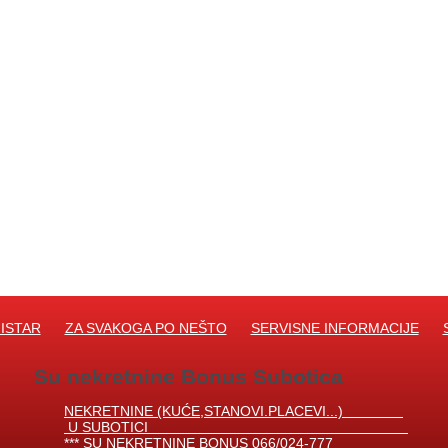
ISTAR
ZA SVAKOGA PO NEŠTO
SERVISNE INFORMACIJE
Su nekretnine Bonus Subotica
NEKRETNINE (KUĆE,STANOVI.PLACEVI...)
U SUBOTICI
*** SU NEKRETNINE BONUS 066/024-777