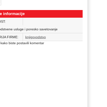
e informacije
OST:
dstvene usluge i poresko savetovanje
IJA FIRME:
knjigovodstvo
kako biste postavili komentar