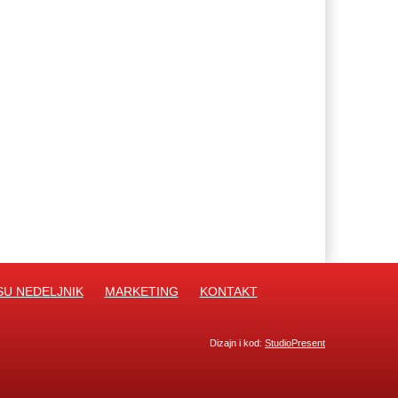
SU NEDELJNIK
MARKETING
KONTAKT
Dizajn i kod:
StudioPresent