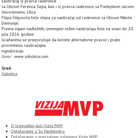
saobraćaj iz pravca raskrsnice
sa Ulicom Ferenca Sepa, kao i iz pravca raskrsnice sa Padejskom ulicom.
Istovremeno, Ulica
Filipa Filipovića biće slepa za saobraćaj od raskrsnice sa Ulicom Nikole
Demonje.
Prema najavi nadležnih, izmenjeni režim saobraćaja biće na snazi do 20.
jula 2026. godine.
Građanima se preporučuje da koriste alternativne pravce i prate
privremenu saobraćajnu
signalizaciju
Izvor : www subotica.com
Grad:
Subotica
O Izdavačkoj kući Vizija MVP
Oglašavanje u Su Nedeljnik-u
Oglašavanje u specijalnim izdanjima Vizije MVP