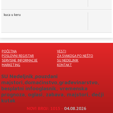
kuca u keru
POČETNA
VESTI
POSLOVNI REGISTAR
ZA SVAKOGA PO NEŠTO
SERVISNE INFORMACIJE
SU NEDELJNIK
MARKETING
KONTAKT
SU Nedeljnik,pouzdani
majstori,domaćinstvo,građevinarstvo,
besplatni infooglasnik, vremenska
prognoza, oglasi, zabava, majstori, dečji
kutak
1015 -
04.08.2026