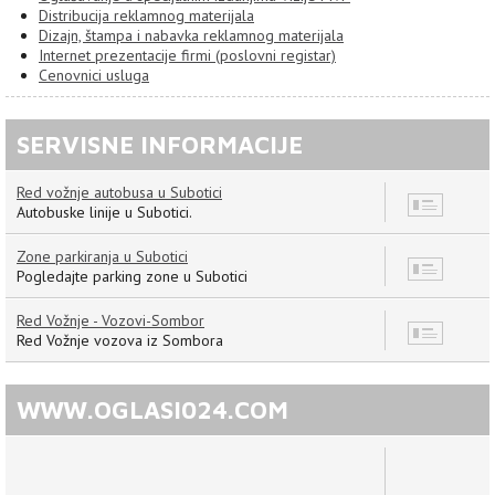
Distribucija reklamnog materijala
Dizajn, štampa i nabavka reklamnog materijala
Internet prezentacije firmi (poslovni registar)
Cenovnici usluga
SERVISNE INFORMACIJE
Red vožnje autobusa u Subotici
8
Autobuske linije u Subotici.
Zone parkiranja u Subotici
7
Pogledajte parking zone u Subotici
Red Vožnje - Vozovi-Sombor
12
Red Vožnje vozova iz Sombora
WWW.OGLASI024.COM