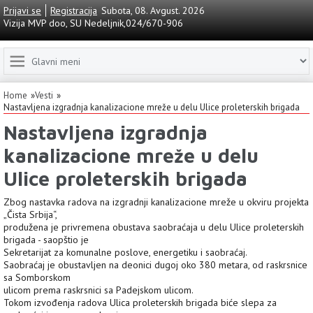
Prijavi se
Registracija
Subota, 08. Avgust. 2026
Vizija MVP doo, SU Nedeljnik,024/670-906
Home
Vesti
Nastavljena izgradnja kanalizacione mreže u delu Ulice proleterskih brigada
Nastavljena izgradnja
kanalizacione mreže u delu
Ulice proleterskih brigada
Zbog nastavka radova na izgradnji kanalizacione mreže u okviru projekta
„Čista Srbija“,
produžena je privremena obustava saobraćaja u delu Ulice proleterskih
brigada - saopštio je
Sekretarijat za komunalne poslove, energetiku i saobraćaj.
Saobraćaj je obustavljen na deonici dugoj oko 380 metara, od raskrsnice
sa Somborskom
ulicom prema raskrsnici sa Padejskom ulicom.
Tokom izvođenja radova Ulica proleterskih brigada biće slepa za