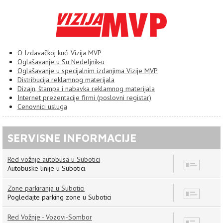
O Izdavačkoj kući Vizija MVP
Oglašavanje u Su Nedeljnik-u
Oglašavanje u specijalnim izdanjima Vizije MVP
Distribucija reklamnog materijala
Dizajn, štampa i nabavka reklamnog materijala
Internet prezentacije firmi (poslovni registar)
Cenovnici usluga
SERVISNE INFORMACIJE
Red vožnje autobusa u Subotici
8
Autobuske linije u Subotici.
Zone parkiranja u Subotici
7
Pogledajte parking zone u Subotici
Red Vožnje - Vozovi-Sombor
12