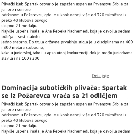
Plivački klub Spartak ostvario je zapažen uspeh na Prvenstvu Srbije za
juniore i seniore,
održanom u Požarevcu, gde je u konkurenciji više od 320 takmičara iz
preko 40 klubova osvojio
ukupno 21 medalju.
Najviše uspeha imala je Ana Rebeka Nađnemeđi, koja je osvojila sedam
odličja – šest zlatnih i
jedno srebrno. Do titula državne prvakinje stigla je u disciplinama na 400
i 800 metara slobodno,
kako u juniorskoj, tako i u apsolutnoj konkurenciji, dok je među juniorkama
slavila i na 100 i 200
Detaljnije
Dominacija subotičkih plivača: Spartak
se iz Požarevca vraća sa 21 odličjem
Plivački klub Spartak ostvario je zapažen uspeh na Prvenstvu Srbije za
juniore i seniore,
održanom u Požarevcu, gde je u konkurenciji više od 320 takmičara iz
preko 40 klubova osvojio
ukupno 21 medalju.
Najviše uspeha imala je Ana Rebeka Nađnemeđi, koja je osvojila sedam