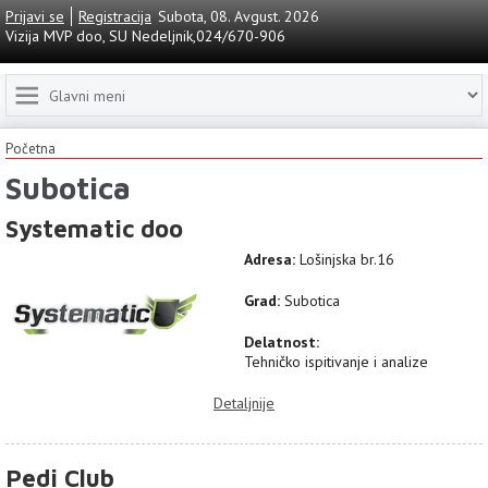
Prijavi se
Registracija
Subota, 08. Avgust. 2026
Vizija MVP doo, SU Nedeljnik,024/670-906
Početna
Subotica
Systematic doo
Adresa:
Lošinjska br.16
Grad:
Subotica
Delatnost:
Tehničko ispitivanje i analize
Detaljnije
Pedi Club