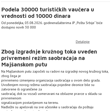
Podela 30000 turističkih vaučera u
vrednosti od 10000 dinara
Od ponedeljka, 03.08.2026. godinenašalterima JP „Pošta Srbije“ biće
dostupno novih 30 000
Detaljnije
Zbog izgradnje kružnog toka uveden
privremeni režim saobraćaja na
Majšanskom putu
Na Majšanskom putu započeli su radovi na izgradnji novog kružnog toka,
zbog čega je
privremeno izmenjena organizacija saobraćaja u ovom delu grada.
Uvođenjem novog režima saobraćaja pojedine deonice bile su
zatvorene ili ograničene za
saobraćaj, dok su vozači usmeravani na obilazne pravce u skladu sa
privremenom
signalizacijom postavljenom na terenu.
Nadležni su apelovali na sve učesnike u saobraćaju da poštuju