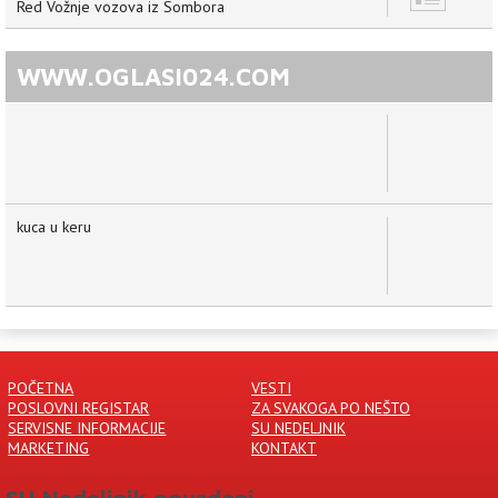
Red Vožnje vozova iz Sombora
WWW.OGLASI024.COM
kuca u keru
POČETNA
VESTI
POSLOVNI REGISTAR
ZA SVAKOGA PO NEŠTO
SERVISNE INFORMACIJE
SU NEDELJNIK
MARKETING
KONTAKT