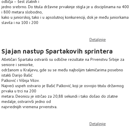
odličja – šest zlatnih i
jedno srebrno. Do titula državne prvakinje stigla je u disciplinama na 400
i 800 metara slobodno,
kako u juniorskoj, tako i u apsolutnoj konkurenciji, dok je među juniorkama
slavila i na 100 i 200
Detaljnije
Sjajan nastup Spartakovih sprintera
Atletičari Spartaka ostvarili su odlične rezultate na Prvenstvu Srbije za
seniore i seniorke,
održanom u Kraljevu, gde su se među najboljim takmičarima posebno
istakli Darijo Bašić
Palković i Višnja Vilov.
Najveći uspeh ostvario je Bašić Palković, koji je osvojio titulu državnog
prvaka u trci na 200
metara. Deonicu je istrčao za 20,88 sekundi i tako došao do zlatne
medalje, ostvarivši jedno od
najvrednijih vremena prvenstva.
Detaljnije