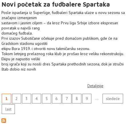
Novi početak za fudbalere Spartaka
Posle ispadanja iz Superlige, fudbaleri Spartaka ulaze u novu sezonu sa
značajno izmenjenim
sastavom i jasnim ciljem – da kroz Prvu ligu Srbije izbore ekspresan
povratak u najviši rang
domaćeg fudbala.
Prvi izazov Subotičane očekuje pred domaćom publikom, gde će na
Gradskom stadionu ugostiti
ekipu Bora 1919. i otvoriti novu takmičarsku sezonu.
Tokom letnjeg prelaznog roka klub je prošao kroz veliku rekonstrukciju.
Ekipu je napustio veliki
broj igrača koji su nosili dres Spartaka prethodnih sezona, dok je stručni
štab dobio niz novih
Detaljnije
…
1
2
3
4
5
6
7
8
9
sledeće
last