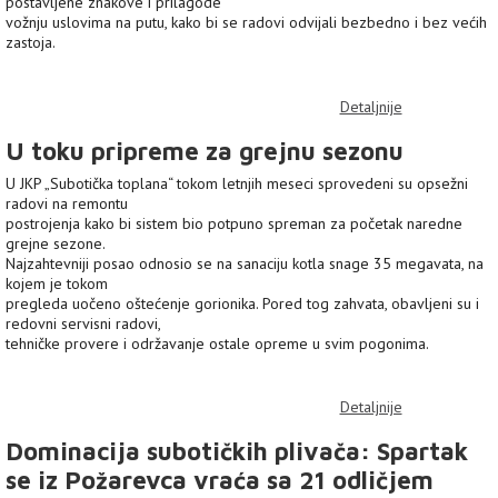
postavljene znakove i prilagode
vožnju uslovima na putu, kako bi se radovi odvijali bezbedno i bez većih
zastoja.
Detaljnije
U toku pripreme za grejnu sezonu
U JKP „Subotička toplana“ tokom letnjih meseci sprovedeni su opsežni
radovi na remontu
postrojenja kako bi sistem bio potpuno spreman za početak naredne
grejne sezone.
Najzahtevniji posao odnosio se na sanaciju kotla snage 35 megavata, na
kojem je tokom
pregleda uočeno oštećenje gorionika. Pored tog zahvata, obavljeni su i
redovni servisni radovi,
tehničke provere i održavanje ostale opreme u svim pogonima.
Detaljnije
Dominacija subotičkih plivača: Spartak
se iz Požarevca vraća sa 21 odličjem