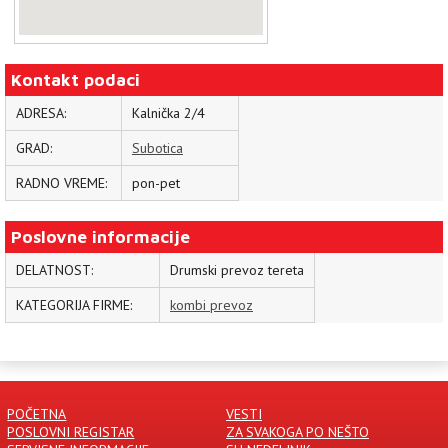
Kontakt podaci
ADRESA:
Kalnička 2/4
GRAD:
Subotica
RADNO VREME:
pon-pet
Poslovne informacije
DELATNOST:
Drumski prevoz tereta
KATEGORIJA FIRME:
kombi prevoz
POČETNA
VESTI
POSLOVNI REGISTAR
ZA SVAKOGA PO NEŠTO