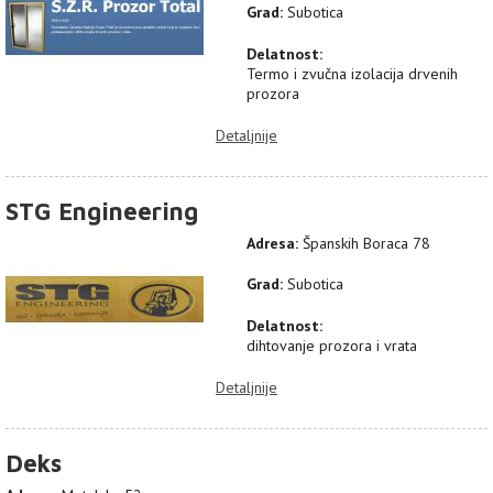
Grad:
Subotica
Delatnost:
Termo i zvučna izolacija drvenih
prozora
Detaljnije
STG Engineering
Adresa:
Španskih Boraca 78
Grad:
Subotica
Delatnost:
dihtovanje prozora i vrata
Detaljnije
Deks