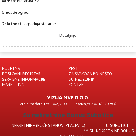
Adresa:
Metalska 52
Grad:
Beograd
Delatnost:
Ugradnja stolarije
Detaljnije
POČETNA
VESTI
POSLOVNI REGISTAR
ZA SVAKOGA PO NEŠTO
SERVISNE INFORMACIJE
SU NEDELJNIK
MARKETING
KONTAKT
VIZIJA MVP D.O.O.
Aleja Maršala Tita 10/2, 24000 Subotica, tel: 024/ 670-906
Su nekretnine Bonus Subotica
NEKRETNINE (KUĆE,STANOVI.PLACEVI...) U SUBOTICI
*** SU NEKRETNINE BONUS