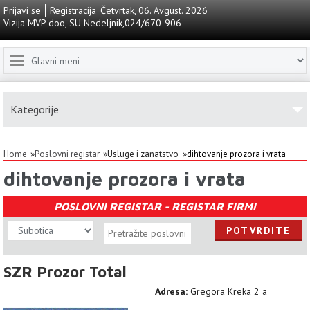
Prijavi se
Registracija
Četvrtak, 06. Avgust. 2026
Vizija MVP doo, SU Nedeljnik,024/670-906
Kаtegorije
Home
Poslovni registar
Usluge i zanatstvo
dihtovanje prozora i vrata
dihtovanje prozora i vrata
POSLOVNI REGISTAR - REGISTAR FIRMI
SZR Prozor Total
Adresa:
Gregora Kreka 2 a