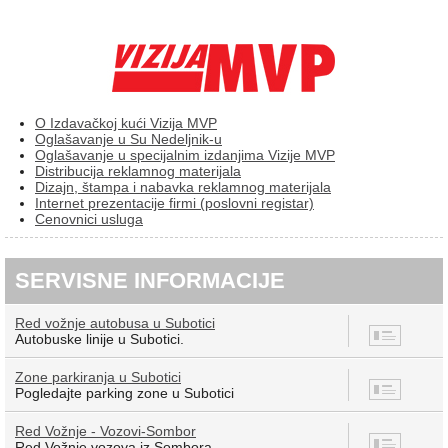
O Izdavačkoj kući Vizija MVP
Oglašavanje u Su Nedeljnik-u
Oglašavanje u specijalnim izdanjima Vizije MVP
Distribucija reklamnog materijala
Dizajn, štampa i nabavka reklamnog materijala
Internet prezentacije firmi (poslovni registar)
Cenovnici usluga
SERVISNE INFORMACIJE
Red vožnje autobusa u Subotici
8
Autobuske linije u Subotici.
Zone parkiranja u Subotici
7
Pogledajte parking zone u Subotici
Red Vožnje - Vozovi-Sombor
12
Red Vožnje vozova iz Sombora