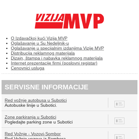
O Izdavačkoj kući Vizija MVP
Oglašavanje u Su Nedeljnik-u
Oglašavanje u specijalnim izdanjima Vizije MVP
Distribucija reklamnog materijala
Dizajn, štampa i nabavka reklamnog materijala
Internet prezentacije firmi (poslovni registar)
Cenovnici usluga
SERVISNE INFORMACIJE
Red vožnje autobusa u Subotici
8
Autobuske linije u Subotici.
Zone parkiranja u Subotici
7
Pogledajte parking zone u Subotici
Red Vožnje - Vozovi-Sombor
12
Red Vožnje vozova iz Sombora