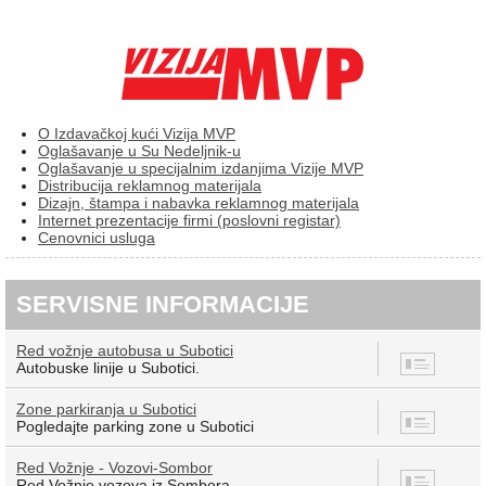
O Izdavačkoj kući Vizija MVP
Oglašavanje u Su Nedeljnik-u
Oglašavanje u specijalnim izdanjima Vizije MVP
Distribucija reklamnog materijala
Dizajn, štampa i nabavka reklamnog materijala
Internet prezentacije firmi (poslovni registar)
Cenovnici usluga
SERVISNE INFORMACIJE
Red vožnje autobusa u Subotici
8
Autobuske linije u Subotici.
Zone parkiranja u Subotici
7
Pogledajte parking zone u Subotici
Red Vožnje - Vozovi-Sombor
12
Red Vožnje vozova iz Sombora