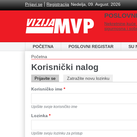
Skip to main content
Prijavi se
Registracija
Nedelja, 09. Avgust. 2026
POSLOVNI
Nekretnine,kuće 
sigurnosna i sob
POČETNA
POSLOVNI REGISTAR
SU 
You are here
Početna
Korisnički nalog
Primary tabs
Prijavite se
(active tab)
Zatražite novu lozinku
Korisničko ime
*
Upišite svoje korisničko ime
Lozinkа
*
Upišite svoju lozinku za pristup