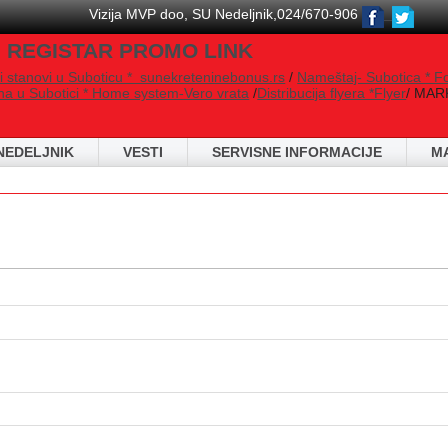
Vizija MVP doo, SU Nedeljnik,024/670-906
 REGISTAR PROMO LINK
i stanovi u Suboticu * sunekreteninebonus.rs
/
Nameštaj- Subotica * F
na u Subotici * Home system-Vero vrata
/
Distribucija flyera *Flyer
/ MARK
NEDELJNIK
VESTI
SERVISNE INFORMACIJE
M