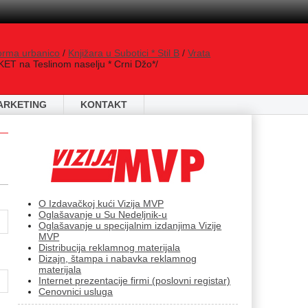
orma urbanico
/
Knjižara u Subotici * Stil B
/
Vrata
ET na Teslinom naselju * Crni Džo*/
ARKETING
KONTAKT
O Izdavačkoj kući Vizija MVP
Oglašavanje u Su Nedeljnik-u
Oglašavanje u specijalnim izdanjima Vizije
MVP
Distribucija reklamnog materijala
Dizajn, štampa i nabavka reklamnog
materijala
Internet prezentacije firmi (poslovni registar)
Cenovnici usluga