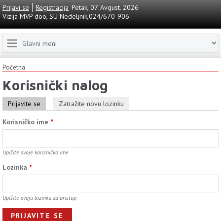
Prijavi se
Registracija
Petak, 07. Avgust. 2026
Vizija MVP doo, SU Nedeljnik,024/670-906
Početna
Korisnički nalog
Prijavite se
Zatražite novu lozinku
Korisničko ime
*
Upišite svoje korisničko ime
Lozinkа
*
Upišite svoju lozinku za pristup