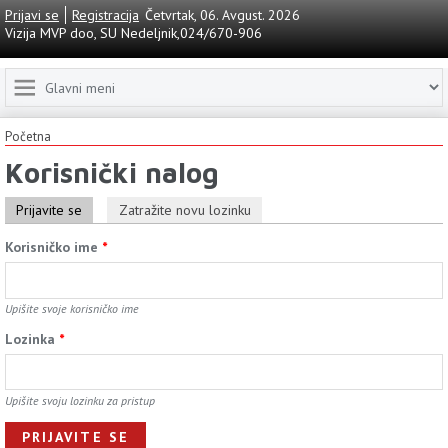
Prijavi se
Registracija
Četvrtak, 06. Avgust. 2026
Vizija MVP doo, SU Nedeljnik,024/670-906
Početna
Korisnički nalog
Prijavite se
Zatražite novu lozinku
Korisničko ime
*
Upišite svoje korisničko ime
Lozinkа
*
Upišite svoju lozinku za pristup