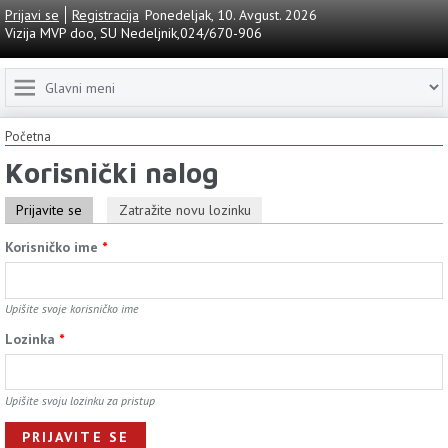
Prijavi se
Registracija
Ponedeljak, 10. Avgust. 2026
Vizija MVP doo, SU Nedeljnik,024/670-906
Početna
Korisnički nalog
Prijavite se
Zatražite novu lozinku
Korisničko ime
*
Upišite svoje korisničko ime
Lozinkа
*
Upišite svoju lozinku za pristup