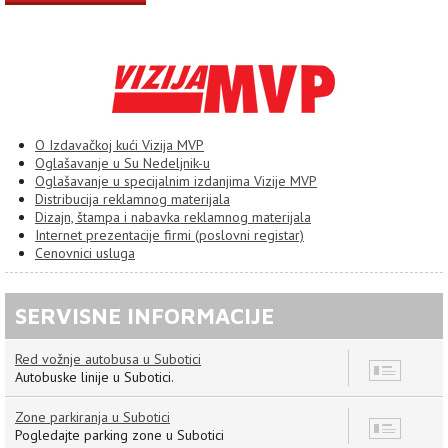
O Izdavačkoj kući Vizija MVP
Oglašavanje u Su Nedeljnik-u
Oglašavanje u specijalnim izdanjima Vizije MVP
Distribucija reklamnog materijala
Dizajn, štampa i nabavka reklamnog materijala
Internet prezentacije firmi (poslovni registar)
Cenovnici usluga
SERVISNE INFORMACIJE
Red vožnje autobusa u Subotici
8
Autobuske linije u Subotici.
Zone parkiranja u Subotici
7
Pogledajte parking zone u Subotici