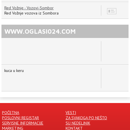
Red Vožnje - Vozovi-Sombor
12
Red Vožnje vozova iz Sombora
WWW.OGLASI024.COM
kuca u keru
POČETNA
VESTI
POSLOVNI REGISTAR
ZA SVAKOGA PO NEŠTO
SERVISNE INFORMACIJE
SU NEDELJNIK
MARKETING
KONTAKT