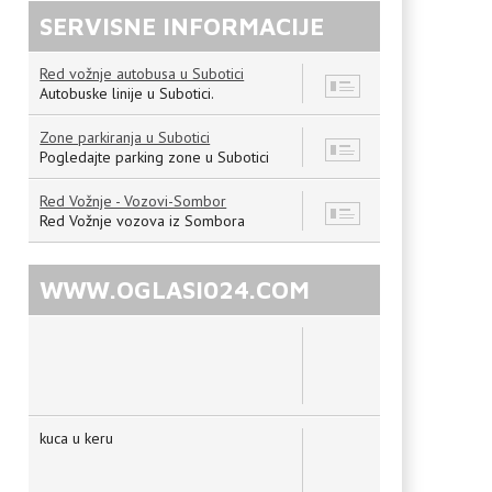
SERVISNE INFORMACIJE
.
Red vožnje autobusa u Subotici
8
Autobuske linije u Subotici.
Zone parkiranja u Subotici
7
Pogledajte parking zone u Subotici
Red Vožnje - Vozovi-Sombor
12
Red Vožnje vozova iz Sombora
WWW.OGLASI024.COM
kuca u keru