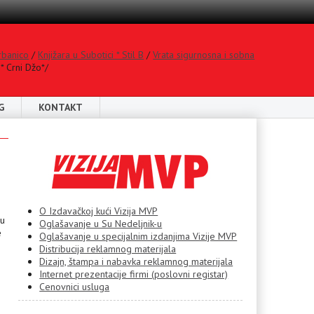
rbanico
/
Knjižara u Subotici * Stil B
/
Vrata sigurnosna i sobna
* Crni Džo*/
G
KONTAKT
O Izdavačkoj kući Vizija MVP
mu
Oglašavanje u Su Nedeljnik-u
e
Oglašavanje u specijalnim izdanjima Vizije MVP
Distribucija reklamnog materijala
Dizajn, štampa i nabavka reklamnog materijala
Internet prezentacije firmi (poslovni registar)
Cenovnici usluga