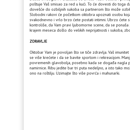
poštuje Vaš smisao za red u kući. To će dovesti do toga da
dovešće do ozbiljnih sukoba sa partnerom što može ozbilj
Slobodni rakovi će početkom oktobra upoznati osobu koja će
svakodnevno i vrlo brzo ćete postati intimni. Ubrzo ćete s
kontroliše, da Vam pravi ljubomorne scene, da se ponaša 
krajem meseca došlo do velikih neprijatnosti i sukoba, zb
ZDRAVLJE
Oktobar Vam je povoljan što se tiče zdravlja. Vaš imunitet ć
se više krećete i da se bavite sportom i rekreacijom. Manj
povremenih glavobolja, posebno kada se događa nagla pro
namirnice. Ribu jedite bar tri puta nedeljno, a isto tako 
ono na roštilju. Uzimajte što više povrća i mahunarki.