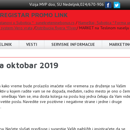
Vizija MVP doo, SU Nedeljnik,024/670-906
 REGISTAR PROMO LINK
 stanovi u Suboticu * sunekreteninebonus.rs
/
Nameštaj- Subotica * Forma u
 system-Vero vrata
/
Distribucija flyera *Flyer
/ MARKET na Teslinom naselju 
ELJNIK
VESTI
SERVISNE INFORMACIJE
MARKETIN
a oktobar 2019
a kako vreme bude prolazilo imaćete više vremena za druženje sa Vašim
 Kolektiv u kojem radite vam se ne dopada, međutim, radno mesto je ono o če
u i smeškaju Vam se, ima dosta kolega na poslu koji jedva čekaju da Vam vid
svetite poslu. Navedite sve pozitivne i negativne strane i jedne i druge
.
pa. Nećete slušati predloge i sugestije Vaših najbližih i insistiraćete da se