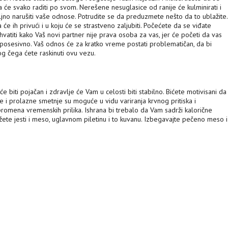
 će svako raditi po svom. Nerešene nesuglasice od ranije će kulminirati i
no narušiti vaše odnose. Potrudite se da preduzmete nešto da to ublažite
 ih privući i u koju će se strastveno zaljubiti. Počećete da se viđate
hvatiti kako Vaš novi partner nije prava osoba za vas, jer će početi da vas
posesivno. Vaš odnos će za kratko vreme postati problematičan, da bi
og čega ćete raskinuti ovu vezu.
e biti pojačan i zdravlje će Vam u celosti biti stabilno. Bićete motivisani da
e i prolazne smetnje su moguće u vidu variranja krvnog pritiska i
mena vremenskih prilika. Ishrana bi trebalo da Vam sadrži kalorične
možete jesti i meso, uglavnom piletinu i to kuvanu. Izbegavajte pečeno meso i