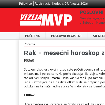
Skip to main content
Prijavi se
Registracija
Nedelja, 09. Avgust. 2026
POSLOVNI
Nekretnine,kuće i
u Subotici * Home
POČETNA
POSLOVNI REGISTAR
SU NED
You are here
Početna
Rak - mesečni horoskop z
POSAO
Sticajem okolnosti ovaj mesec ćete
početi veoma radno, 
prijateljima i porodicom. Na poslu situacija nije sjajna.
ste oduvek sanjali i maštali. Iako Vas svi tapšu po ramen
leđa. Razmišljate da li da date otkaz ili da se potpuno po
odluke i na taj način vidite šta će Vam doneti više benefita
LJUBAV
Bićete tvrdoglavi i držaćete se čvrsto vaših odluka i princi