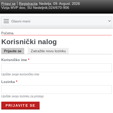
Prijavi se
Registracija
Nedelja, 09. Avgust. 2026
Vizija MVP doo, SU Nedeljnik,024/670-906
Početna
Korisnički nalog
Prijavite se
Zatražite novu lozinku
Korisničko ime
*
Upišite svoje korisničko ime
Lozinkа
*
Upišite svoju lozinku za pristup