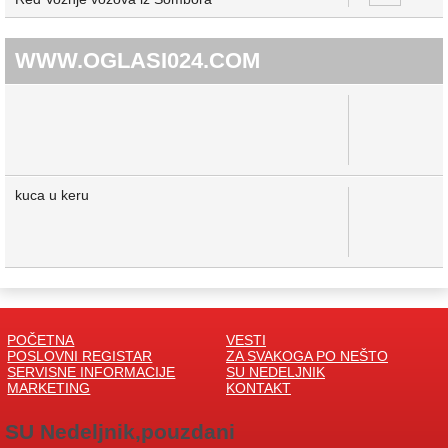
WWW.OGLASI024.COM
kuca u keru
POČETNA
VESTI
POSLOVNI REGISTAR
ZA SVAKOGA PO NEŠTO
SERVISNE INFORMACIJE
SU NEDELJNIK
MARKETING
KONTAKT
SU Nedeljnik,pouzdani