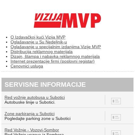
O Izdavačkoj kući Vizija MVP
Oglašavanje u Su Nedeljnik-u
Oglašavanje u specijalnim izdanjima Vizije MVP
Distribucija reklamnog materijala
Dizajn, štampa i nabavka reklamnog materijala
Internet prezentacije firmi (poslovni registar)
Cenovnici usluga
SERVISNE INFORMACIJE
Red vožnje autobusa u Subotici
8
Autobuske linije u Subotici.
Zone parkiranja u Subotici
7
Pogledajte parking zone u Subotici
Red Vožnje - Vozovi-Sombor
12
Red Vožnje vozova iz Sombora