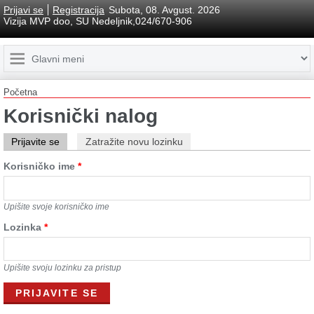
Prijavi se
Registracija
Subota, 08. Avgust. 2026
Vizija MVP doo, SU Nedeljnik,024/670-906
Početna
Korisnički nalog
Prijavite se
Zatražite novu lozinku
Korisničko ime
*
Upišite svoje korisničko ime
Lozinkа
*
Upišite svoju lozinku za pristup