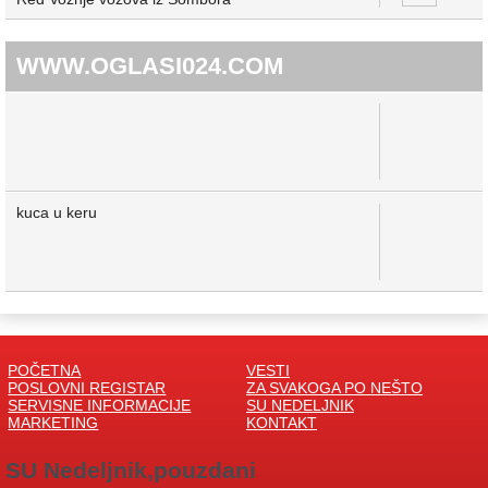
WWW.OGLASI024.COM
kuca u keru
POČETNA
VESTI
POSLOVNI REGISTAR
ZA SVAKOGA PO NEŠTO
SERVISNE INFORMACIJE
SU NEDELJNIK
MARKETING
KONTAKT
SU Nedeljnik,pouzdani