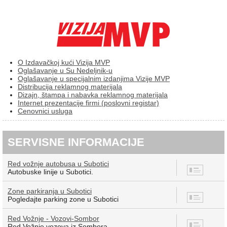
O Izdavačkoj kući Vizija MVP
Oglašavanje u Su Nedeljnik-u
Oglašavanje u specijalnim izdanjima Vizije MVP
Distribucija reklamnog materijala
Dizajn, štampa i nabavka reklamnog materijala
Internet prezentacije firmi (poslovni registar)
Cenovnici usluga
SERVISNE INFORMACIJE
Red vožnje autobusa u Subotici
8
Autobuske linije u Subotici.
Zone parkiranja u Subotici
7
Pogledajte parking zone u Subotici
Red Vožnje - Vozovi-Sombor
12
Red Vožnje vozova iz Sombora