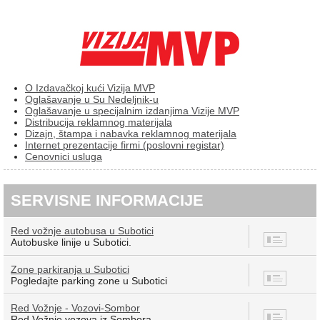
O Izdavačkoj kući Vizija MVP
Oglašavanje u Su Nedeljnik-u
Oglašavanje u specijalnim izdanjima Vizije MVP
Distribucija reklamnog materijala
Dizajn, štampa i nabavka reklamnog materijala
Internet prezentacije firmi (poslovni registar)
Cenovnici usluga
SERVISNE INFORMACIJE
Red vožnje autobusa u Subotici
8
Autobuske linije u Subotici.
Zone parkiranja u Subotici
7
Pogledajte parking zone u Subotici
Red Vožnje - Vozovi-Sombor
12
Red Vožnje vozova iz Sombora