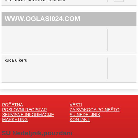
WWW.OGLASI024.COM
kuca u keru
POČETNA
VESTI
POSLOVNI REGISTAR
ZA SVAKOGA PO NEŠTO
SERVISNE INFORMACIJE
SU NEDELJNIK
MARKETING
KONTAKT
SU Nedeljnik,pouzdani