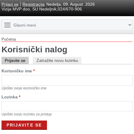
Prijavi se
Registracija
Nedelja, 09. Avgust. 2026
Vizija MVP doo, SU Nedeljnik,024/670-906
Početna
Korisnički nalog
Prijavite se
Zatražite novu lozinku
Korisničko ime
*
Upišite svoje korisničko ime
Lozinkа
*
Upišite svoju lozinku za pristup