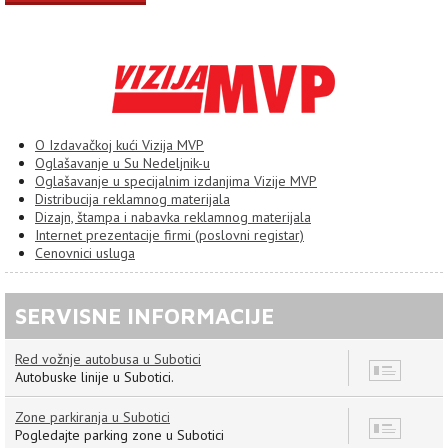
O Izdavačkoj kući Vizija MVP
Oglašavanje u Su Nedeljnik-u
Oglašavanje u specijalnim izdanjima Vizije MVP
Distribucija reklamnog materijala
Dizajn, štampa i nabavka reklamnog materijala
Internet prezentacije firmi (poslovni registar)
Cenovnici usluga
SERVISNE INFORMACIJE
Red vožnje autobusa u Subotici
8
Autobuske linije u Subotici.
Zone parkiranja u Subotici
7
Pogledajte parking zone u Subotici