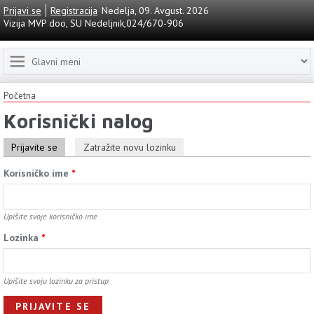
Prijavi se
Registracija
Nedelja, 09. Avgust. 2026
Vizija MVP doo, SU Nedeljnik,024/670-906
Početna
Korisnički nalog
Prijavite se
Zatražite novu lozinku
Korisničko ime
*
Upišite svoje korisničko ime
Lozinkа
*
Upišite svoju lozinku za pristup