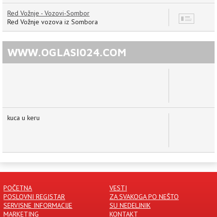
Red Vožnje - Vozovi-Sombor
12
Red Vožnje vozova iz Sombora
WWW.OGLASI024.COM
kuca u keru
POČETNA
VESTI
POSLOVNI REGISTAR
ZA SVAKOGA PO NEŠTO
SERVISNE INFORMACIJE
SU NEDELJNIK
MARKETING
KONTAKT