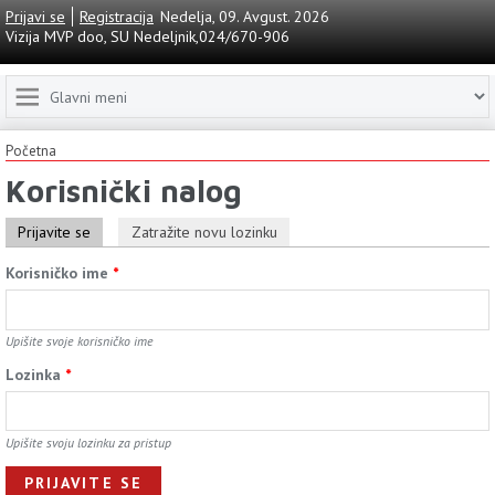
Prijavi se
Registracija
Nedelja, 09. Avgust. 2026
Vizija MVP doo, SU Nedeljnik,024/670-906
Početna
Korisnički nalog
Prijavite se
Zatražite novu lozinku
Korisničko ime
*
Upišite svoje korisničko ime
Lozinkа
*
Upišite svoju lozinku za pristup