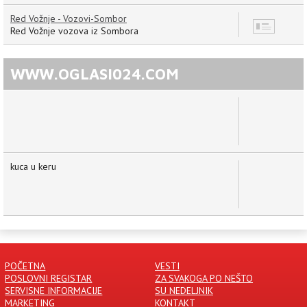
Red Vožnje - Vozovi-Sombor
12
Red Vožnje vozova iz Sombora
WWW.OGLASI024.COM
kuca u keru
POČETNA
VESTI
POSLOVNI REGISTAR
ZA SVAKOGA PO NEŠTO
SERVISNE INFORMACIJE
SU NEDELJNIK
MARKETING
KONTAKT