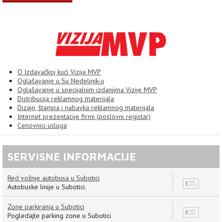
O Izdavačkoj kući Vizija MVP
Oglašavanje u Su Nedeljnik-u
Oglašavanje u specijalnim izdanjima Vizije MVP
Distribucija reklamnog materijala
Dizajn, štampa i nabavka reklamnog materijala
Internet prezentacije firmi (poslovni registar)
Cenovnici usluga
SERVISNE INFORMACIJE
Red vožnje autobusa u Subotici
8
Autobuske linije u Subotici.
Zone parkiranja u Subotici
7
Pogledajte parking zone u Subotici