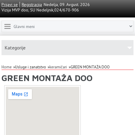
Prijavi se
Registracija
Nedelja, 09. Avgust. 2026
Vizija MVP doo, SU Nedeljnik,024/670-906
Kаtegorije
Home
Usluge i zanatstvo
keramičari
GREEN MONTAŽA DOO
GREEN MONTAŽA DOO