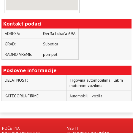
Kontakt podaci
ADRESA:
Đerđa Lukača 69A
GRAD:
Subotica
RADNO VREME:
pon-pet
Poslovne informacije
DELATNOST:
Trgovina automobilima i lakim
motornim vozilima
KATEGORIJA FIRME:
Automobili i vozila
POČETNA
VESTI