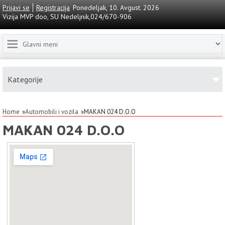
Prijavi se
Registracija
Ponedeljak, 10. Avgust. 2026
Vizija MVP doo, SU Nedeljnik,024/670-906
Kаtegorije
Home
Automobili i vozila
MAKAN 024 D.O.O
MAKAN 024 D.O.O